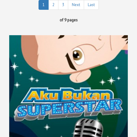
1
2
3
Next
Last
of 9 pages