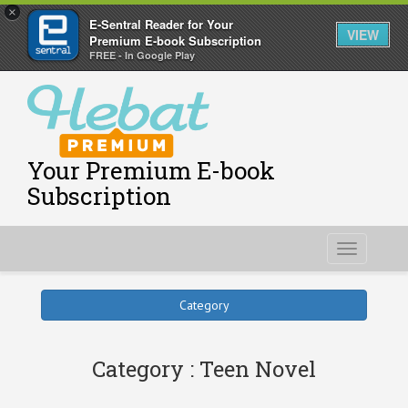
×
E-Sentral Reader for Your
VIEW
Premium E-book Subscription
FREE - In Google Play
Your Premium E-book
Subscription
Toggle
navigati
Category
Category : Teen Novel